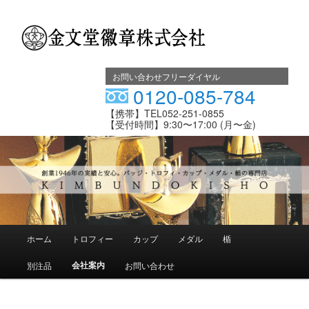
金文堂徽章株式会社
お問い合わせフリーダイヤル
0120-085-784
【携帯】TEL052-251-0855
【受付時間】9:30〜17:00 (月〜金)
メ
ホーム
トロフィー
カップ
メダル
楯
メ
サ
イ
ン
会社案内
別注品
お問い合わせ
イ
ブ
メ
ニ
ン
コ
ュ