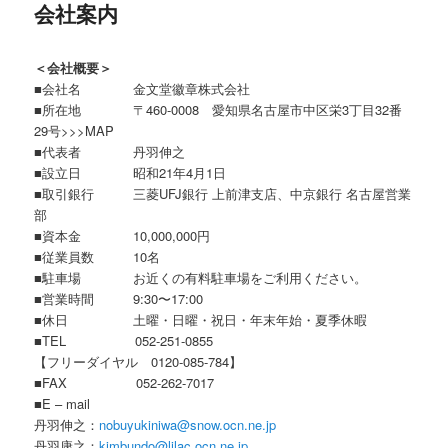
会社案内
ー
コ
ン
＜会社概要＞
ン
テ
■会社名 金文堂徽章株式会社
■所在地 〒460-0008 愛知県名古屋市中区栄3丁目32番
テ
ン
29号>>>MAP
■代表者 丹羽伸之
ン
ツ
■設立日 昭和21年4月1日
■取引銀行 三菱UFJ銀行 上前津支店、中京銀行 名古屋営業
ツ
へ
部
■資本金 10,000,000円
へ
移
■従業員数 10名
■駐車場 お近くの有料駐車場をご利用ください。
移
動
■営業時間 9:30〜17:00
■休日 土曜・日曜・祝日・年末年始・夏季休暇
動
■TEL 052-251-0855
【フリーダイヤル 0120-085-784】
■FAX 052-262-7017
■E – mail
丹羽伸之：
nobuyukiniwa@snow.ocn.ne.jp
丹羽康之：
kimbundo@lilac.ocn.ne.jp